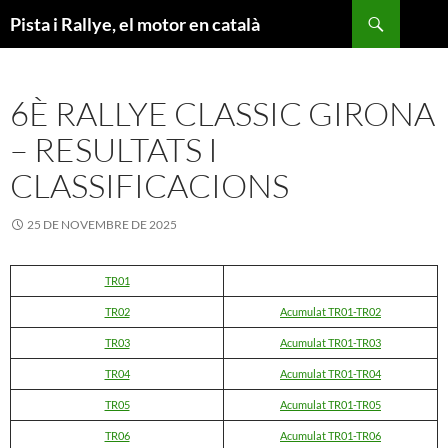
Vés
Cerca
Pista i Rallye, el motor en català
al
contingut
6È RALLYE CLASSIC GIRONA
– RESULTATS I
CLASSIFICACIONS
25 DE NOVEMBRE DE 2025
TR01
TR02
Acumulat TR01-TR02
TR03
Acumulat TR01-TR03
TR04
Acumulat TR01-TR04
TR05
Acumulat TR01-TR05
TR06
Acumulat TR01-TR06