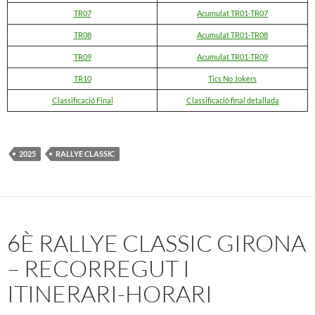
TR07
Acumulat TR01-TR07
TR08
Acumulat TR01-TR08
TR09
Acumulat TR01-TR09
TR10
Tics No Jokers
Classificació Final
Classificació final detallada
2025
RALLYE CLASSIC
6È RALLYE CLASSIC GIRONA
– RECORREGUT I
ITINERARI-HORARI